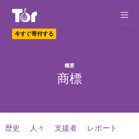
Tor Logo
今すぐ寄付する
概要
商標
歴史
人々
支援者
レポート