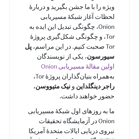
ویژه را با ما جشن بگیرید و دربارهٔ
لحظات آغاز شبکهٔ مسیر‌یابی
Onion، چگونگی تبدیل این ایده به
Tor، و چگونگی شکل‌گیری پروژهٔ
Tor صحبت کنیم. در این مراسم،
پل
سیورسون
، یکی از نویسندگان
اولین مقالهٔ مسیر‌یابی Onion
به‌همراه بنیان‌گذاران پروژهٔ Tor،
راجر دینگلداین
و
نیک متیووسن
،
حضور خواهند داشت.
ما به روزهای اول شبکهٔ مسیریابی
Onion در آزمایشگاه تحقیقات
نیروی دریایی ایالات متحدهٔ آمریکا