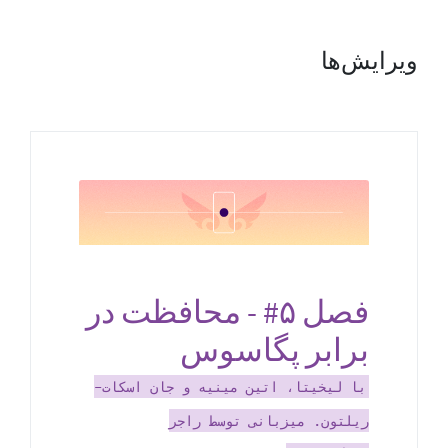
ویرایش‌ها
فصل ‎#۵ - محافظت در
برابر پگاسوس
با لیخیتا، اتین مینیه و جان اسکات-
ریلتون. میزبانی توسط راجر