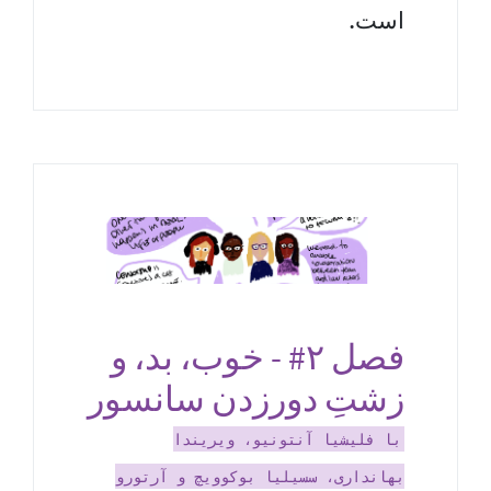
است.
فصل ۲# - خوب، بد، و
زشتِ دورزدن سانسور
با فلیشیا آنتونیو، ویریندا
بهانداری، سسیلیا بوکوویچ و آرتورو