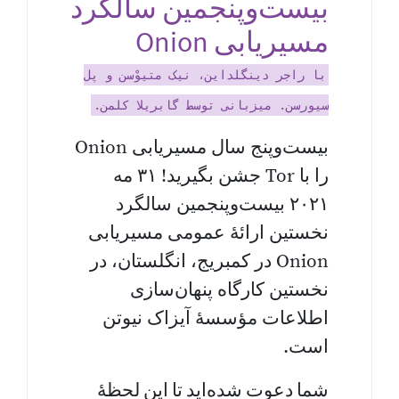
بیست‌وپنجمین سالگرد
مسیر‌یابی Onion
با راجر دینگلداین، نیک متیوْسن و پل
سیورسن. میزبانی توسط گابریلا کلمن.
بیست‌وپنج سال مسیریابی Onion
را با Tor جشن بگیرید! ۳۱ مه
۲۰۲۱ بیست‌وپنجمین سالگرد
نخستین ارائهٔ عمومی مسیریابی
Onion در کمبریج، انگلستان، در
نخستین کارگاه پنهان‌سازی
اطلاعات مؤسسهٔ آیزاک نیوتن
است.
شما دعوت شده‌اید تا این لحظه‌ٔ