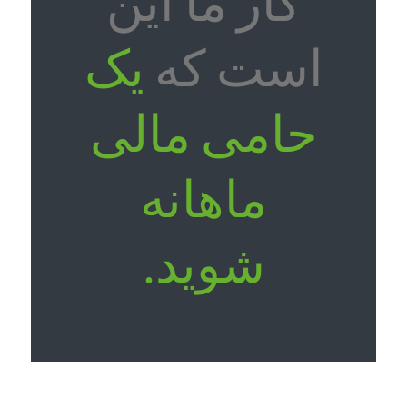
کار ما این
است که
یک
حامی مالی
ماهانه
شوید.