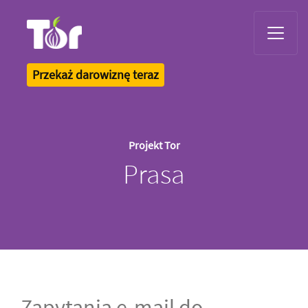
Tor Logo
Przekaż darowiznę teraz
Projekt Tor
Prasa
Zapytania e-mail do