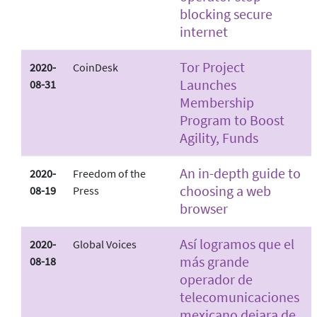
blocking secure
internet
Tor Project
2020-
CoinDesk
Launches
08-31
Membership
Program to Boost
Agility, Funds
An in-depth guide to
2020-
Freedom of the
choosing a web
08-19
Press
browser
Así logramos que el
2020-
Global Voices
más grande
08-18
operador de
telecomunicaciones
mexicano dejara de