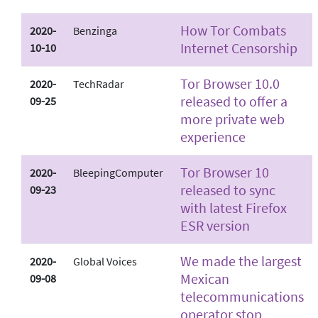
How Tor Combats
2020-
Benzinga
Internet Censorship
10-10
Tor Browser 10.0
2020-
TechRadar
released to offer a
09-25
more private web
experience
Tor Browser 10
2020-
BleepingComputer
released to sync
09-23
with latest Firefox
ESR version
We made the largest
2020-
Global Voices
Mexican
09-08
telecommunications
operator stop