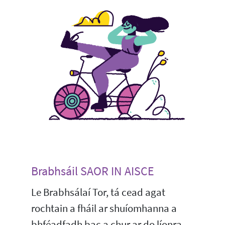
Brabhsáil SAOR IN AISCE
Le Brabhsálaí Tor, tá cead agat
rochtain a fháil ar shuíomhanna a
bhféadfadh bac a chur ar do líonra