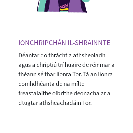
IONCHRIPCHÁN IL-SHRAINNTE
Déantar do thrácht a athsheoladh
agus a chriptiú trí huaire de réir mar a
théann sé thar líonra Tor. Tá an líonra
comhdhéanta de na mílte
freastalaithe oibrithe deonacha ar a
dtugtar athsheachadáin Tor.