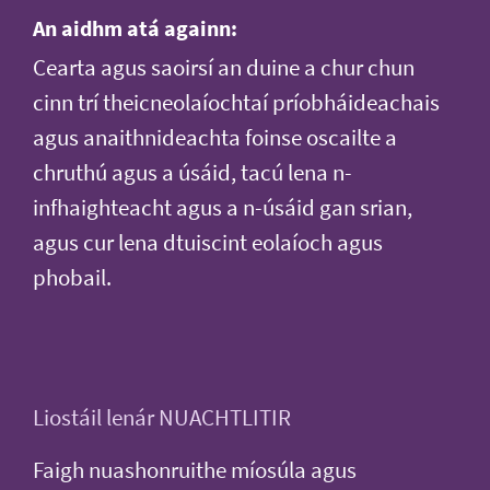
An aidhm atá againn:
Cearta agus saoirsí an duine a chur chun
cinn trí theicneolaíochtaí príobháideachais
agus anaithnideachta foinse oscailte a
chruthú agus a úsáid, tacú lena n-
infhaighteacht agus a n-úsáid gan srian,
agus cur lena dtuiscint eolaíoch agus
phobail.
Liostáil lenár NUACHTLITIR
Faigh nuashonruithe míosúla agus