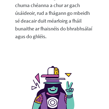
chuma chéanna a chur ar gach
úsáideoir, rud a fhágann go mbeidh
sé deacair duit méarloirg a fháil
bunaithe ar fhaisnéis do bhrabhsálaí
agus do ghléis.