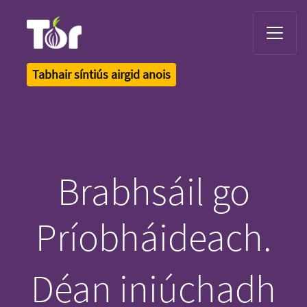
Tor Logo
Tabhair síntiús airgid anois
Brabhsáil go
Príobháideach.
Déan iniúchadh