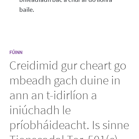
baile.
FÚINN
Creidimid gur cheart go
mbeadh gach duine in
ann an t-idirlíon a
iniúchadh le
príobháideacht. Is sinne