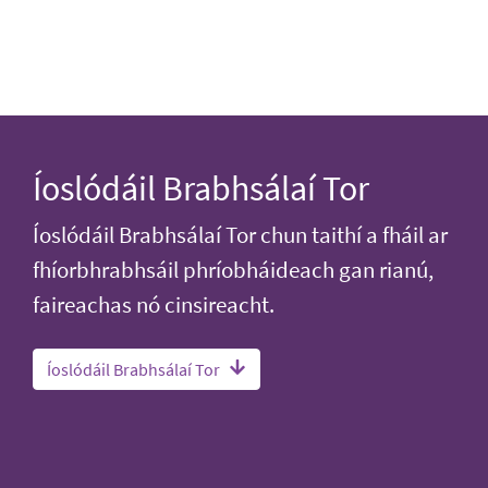
Íoslódáil Brabhsálaí Tor
Íoslódáil Brabhsálaí Tor chun taithí a fháil ar
fhíorbhrabhsáil phríobháideach gan rianú,
faireachas nó cinsireacht.
Íoslódáil Brabhsálaí Tor