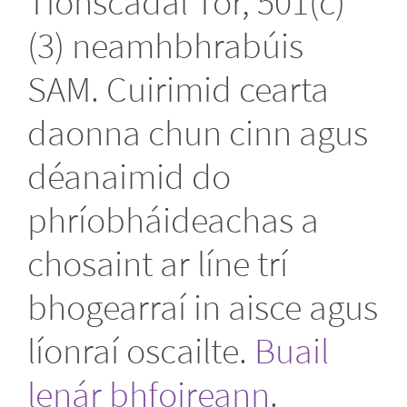
Tionscadal Tor, 501(c)
(3) neamhbhrabúis
SAM. Cuirimid cearta
daonna chun cinn agus
déanaimid do
phríobháideachas a
chosaint ar líne trí
bhogearraí in aisce agus
líonraí oscailte.
Buail
lenár bhfoireann
.